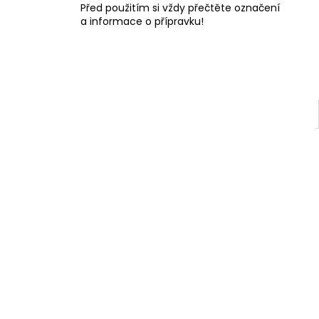
Před použitím si vždy přečtěte označení
l
a informace o přípravku!