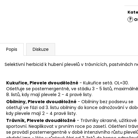
Kate
?
O
Popis
Diskuze
Selektivní herbicid k hubení plevelů v trávnících, pastvinách n
Kukuřice, Plevele dvouděložné
- Kukuřice setá. OL=30.
Ošetřuje se postemergentně, ve stádiu 3 - 5 listů, maximáln
8. listů, kdy mají plevele 2 - 4 pravé listy.
Obilniny, Plevele dvouděložné
- Obilniny bez podsevu se
ošetřují ve fázi od 3. listu obilniny do konce odnožování v dob
kdy plevele mají 2 - 4 pravé listy.
Trávník, Plevele dvouděložné
- Trávníky okrasné, užitkové 
sportovní. Neaplikovat v prvním roce po zasetí. Ošetření tráv
se provádí postemergentně v době intenzivního růstu plevelů
období jaro - léto v růstové fázi od 3. listů do konce odnožová