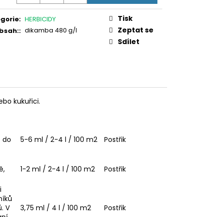
Tisk
gorie
:
HERBICIDY
Zeptat se
dikamba 480 g/l
bsah:
:
Sdílet
ebo kukuřici.
ě do
5-6 ml / 2-4 l / 100 m2
Postřik
ě,
1-2 ml / 2-4 l / 100 m2
Postřik
i
níků
. V
3,75 ml / 4 l / 100 m2
Postřik
ní.