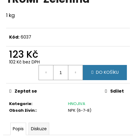
je
a
0,0
z
j
1 kg
5
í
hvězdiček.
t
Kód:
6037
?
123 Kč
102 Kč bez DPH
Měrná
HLEDAT
DO KOŠÍKU
cena:
Zeptat se
Sdílet
D
o
Kategorie
:
HNOJIVA
p
Obsah živin:
:
NPK (6-7-8)
o
r
Popis
Diskuze
u