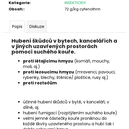
č
Kategorie
:
INSEKTICIDY
u
Obsah:
:
72 g/kg cyfenothrin
j
e
m
Popis
Diskuze
e
Hubení škůdců v bytech, kancelářích a
TRUMF
v jiných uzavřených prostorách
ZELENINA
pomocí suchého kouře.
123
proti létajícímu hmyzu
(komáři, mouchy,
Kč
moli, aj.)
proti lezoucímu hmyzu
(mravenci, pavouci,
rybenky, blechy, štěnice/ ploštice, rusy aj.)
proti roztočům
účinné hubení škůdců v bytě, v kanceláři, v
dílně, aj.
hubení fumigací (rozptýlením suchého kouře)
velmi jemné částečky kouře proniknou do
každé škvíry uzavřeného prostoru a hubí tak i