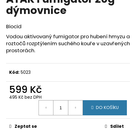
je
a
dýmovnice
0,0
z
j
5
í
hvězdiček.
Biocid
t
Vodou aktivovaný fumigator pro hubení hmyzu a
?
roztočů rozptýlením suchého kouře v uzavřených
prostorách.
HLEDAT
Kód:
5023
599 Kč
D
495 Kč bez DPH
o
Měrná
DO KOŠÍKU
cena:
p
o
r
Zeptat se
Sdílet
u