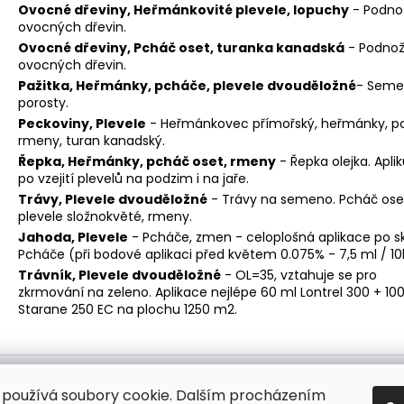
Ovocné dřeviny, Heřmánkovité plevele, lopuchy
- Podno
ovocných dřevin.
Ovocné dřeviny, Pcháč oset, turanka kanadská
- Podno
ovocných dřevin.
Pažitka, Heřmánky, pcháče, plevele dvouděložné
- Sem
porosty.
Peckoviny, Plevele
- Heřmánkovec přímořský, heřmánky, p
rmeny, turan kanadský.
Řepka, Heřmánky, pcháč oset, rmeny
- Řepka olejka. Aplik
po vzejití plevelů na podzim i na jaře.
Trávy, Plevele dvouděložné
- Trávy na semeno. Pcháč ose
plevele složnokvěté, rmeny.
Jahoda, Plevele
- Pcháče, zmen - celoplošná aplikace po skl
Pcháče (při bodové aplikaci před květem 0.075% - 7,5 ml / 10l
Trávník, Plevele dvouděložné
- OL=35, vztahuje se pro
zkrmování na zeleno. Aplikace nejlépe 60 ml Lontrel 300 + 10
Starane 250 EC na plochu 1250 m2.
Zboží.cz
Heureka.cz
MANSFELD AG, s.r.o.
eHygiena.cz
používá soubory cookie. Dalším procházením