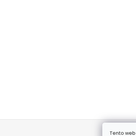
Z
á
Tento web 