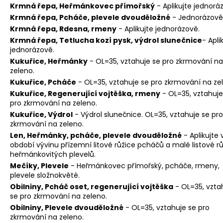
Krmná řepa, Heřmánkovec přímořský
- Aplikujte jednorá
Krmná řepa, Pcháče, plevele dvouděložné
- Jednorázově
Krmná řepa, Rdesna, rmeny
- Aplikujte jednorázově.
Krmná řepa, Tetlucha kozí pysk, výdrol slunečnice
- Apli
jednorázově.
Kukuřice, Heřmánky
- OL=35, vztahuje se pro zkrmování na
zeleno.
Kukuřice, Pcháče
- OL=35, vztahuje se pro zkrmování na ze
Kukuřice, Regenerující vojtěška, rmeny
- OL=35, vztahuje
pro zkrmování na zeleno.
Kukuřice, Výdrol
- Výdrol slunečnice. OL=35, vztahuje se pro
zkrmování na zeleno.
Len, Heřmánky, pcháče, plevele dvouděložné
- Aplikujte 
období vývinu přízemní litové růžice pcháčů a malé listové r
heřmánkovitých plevelů.
Mečíky, Plevele
- Heřmánkovec přímořský, pcháče, rmeny,
plevele složnokvěté.
Obilniny, Pcháč oset, regenerující vojtěška
- OL=35, vzta
se pro zkrmování na zeleno.
Obilniny, Plevele dvouděložné
- OL=35, vztahuje se pro
zkrmování na zeleno.