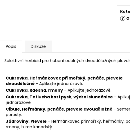
Kate
?
O
Popis
Diskuze
Selektivní herbicid pro hubení odolných dvouděložných plevel
Cukrovka, Heřmánkovec přímořský, pcháče, plevele
dvouděložné
- Aplikujte jednorázově.
Cukrovka, Rdesna, rmeny
- Aplikujte jednorázově.
Cukrovka, Tetlucha kozí pysk, výdrol slunečnice
- Apliku
jednorázově.
Cibule, Heřmánky, pcháče, plevele dvouděložné
- Seme
porosty.
Jádroviny, Plevele
- Heřmánkovec přímořský, heřmánky, p
rmeny, turan kanadský.