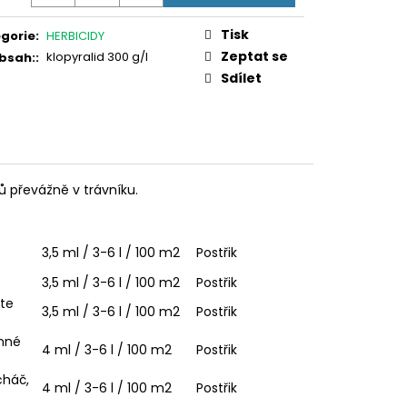
Tisk
gorie
:
HERBICIDY
Zeptat se
klopyralid 300 g/l
bsah:
:
Sdílet
ů převážně v trávníku.
3,5 ml / 3-6 l / 100 m2
Postřik
3,5 ml / 3-6 l / 100 m2
Postřik
jte
3,5 ml / 3-6 l / 100 m2
Postřik
nné
4 ml / 3-6 l / 100 m2
Postřik
cháč,
4 ml / 3-6 l / 100 m2
Postřik