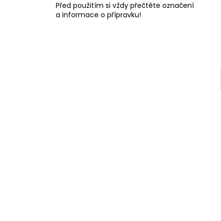
Před použitím si vždy přečtěte označení
l
a informace o přípravku!