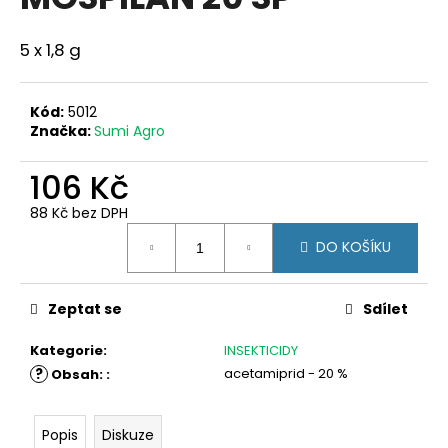
je
a
0,0
z
j
5 x 1,8 g
5
í
hvězdiček.
t
Kód:
5012
?
Značka:
Sumi Agro
106 Kč
88 Kč bez DPH
Měrná
HLEDAT
DO KOŠÍKU
cena:
Zeptat se
Sdílet
D
o
Kategorie
:
INSEKTICIDY
p
?
acetamiprid - 20 %
Obsah:
:
o
r
u
Popis
Diskuze