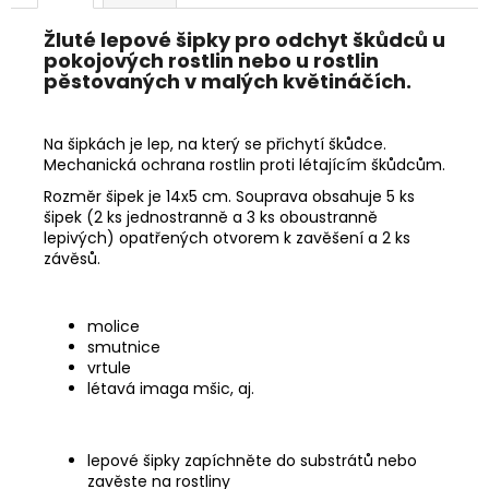
č
u
Žluté lepové šipky pro odchyt škůdců u
j
pokojových rostlin nebo u rostlin
e
pěstovaných v malých květináčích.
m
e
Na šipkách je lep, na který se přichytí škůdce.
Mechanická ochrana rostlin proti létajícím škůdcům.
TRUMF
TRÁVNÍK
Rozměr šipek je 14x5 cm. Souprava obsahuje 5 ks
BAKTERIA
šipek (2 ks jednostranně a 3 ks oboustranně
123
lepivých) opatřených otvorem k zavěšení a 2 ks
Kč
závěsů.
molice
smutnice
vrtule
létavá imaga mšic, aj.
lepové šipky zapíchněte do substrátů nebo
zavěste na rostliny